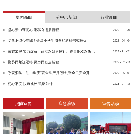
集团新闻
分中心新闻
行业新闻
凝心聚力守初心 砥砺奋进启新程
2026
-
07
-
30
临危不惧少年郎！金昌小学生周圣然教科书式救火
2026
-
06
-
04
荣耀加冕 实力绽放丨政安双雄唐露轩、鞠青桐双双斩获“渝消蓝盾讲师团金牌讲师”比武竞赛决赛大奖
2025
-
11
-
21
聚势同频谋远略 勠力同心启新程
2025
-
07
-
16
政安消防丨助力重庆“安全生产月”活动暨全民安全开放日活动
2025
-
06
-
03
初心不变 快速成长 砥砺前行
2024
-
07
-
16
消防宣传
应急演练
宣传活动