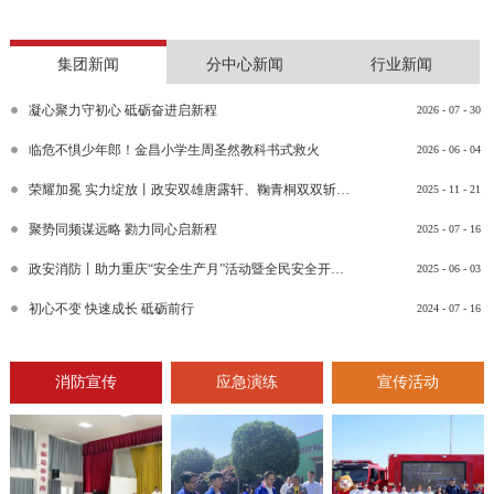
集团新闻
分中心新闻
行业新闻
凝心聚力守初心 砥砺奋进启新程
2026
-
07
-
30
临危不惧少年郎！金昌小学生周圣然教科书式救火
2026
-
06
-
04
荣耀加冕 实力绽放丨政安双雄唐露轩、鞠青桐双双斩获“渝消蓝盾讲师团金牌讲师”比武竞赛决赛大奖
2025
-
11
-
21
聚势同频谋远略 勠力同心启新程
2025
-
07
-
16
政安消防丨助力重庆“安全生产月”活动暨全民安全开放日活动
2025
-
06
-
03
初心不变 快速成长 砥砺前行
2024
-
07
-
16
消防宣传
应急演练
宣传活动