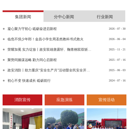
集团新闻
分中心新闻
行业新闻
凝心聚力守初心 砥砺奋进启新程
2026
-
07
-
30
临危不惧少年郎！金昌小学生周圣然教科书式救火
2026
-
06
-
04
荣耀加冕 实力绽放丨政安双雄唐露轩、鞠青桐双双斩获“渝消蓝盾讲师团金牌讲师”比武竞赛决赛大奖
2025
-
11
-
21
聚势同频谋远略 勠力同心启新程
2025
-
07
-
16
政安消防丨助力重庆“安全生产月”活动暨全民安全开放日活动
2025
-
06
-
03
初心不变 快速成长 砥砺前行
2024
-
07
-
16
消防宣传
应急演练
宣传活动