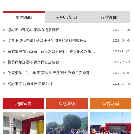
集团新闻
分中心新闻
行业新闻
凝心聚力守初心 砥砺奋进启新程
2026
-
07
-
30
临危不惧少年郎！金昌小学生周圣然教科书式救火
2026
-
06
-
04
荣耀加冕 实力绽放丨政安双雄唐露轩、鞠青桐双双斩获“渝消蓝盾讲师团金牌讲师”比武竞赛决赛大奖
2025
-
11
-
21
聚势同频谋远略 勠力同心启新程
2025
-
07
-
16
政安消防丨助力重庆“安全生产月”活动暨全民安全开放日活动
2025
-
06
-
03
初心不变 快速成长 砥砺前行
2024
-
07
-
16
消防宣传
应急演练
宣传活动