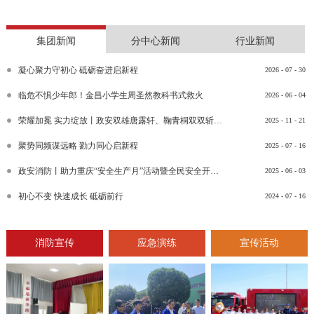
集团新闻
分中心新闻
行业新闻
凝心聚力守初心 砥砺奋进启新程
2026
-
07
-
30
临危不惧少年郎！金昌小学生周圣然教科书式救火
2026
-
06
-
04
荣耀加冕 实力绽放丨政安双雄唐露轩、鞠青桐双双斩获“渝消蓝盾讲师团金牌讲师”比武竞赛决赛大奖
2025
-
11
-
21
聚势同频谋远略 勠力同心启新程
2025
-
07
-
16
政安消防丨助力重庆“安全生产月”活动暨全民安全开放日活动
2025
-
06
-
03
初心不变 快速成长 砥砺前行
2024
-
07
-
16
消防宣传
应急演练
宣传活动