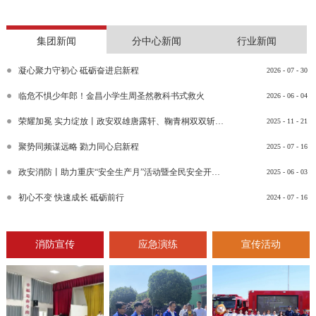
集团新闻
分中心新闻
行业新闻
凝心聚力守初心 砥砺奋进启新程
2026
-
07
-
30
临危不惧少年郎！金昌小学生周圣然教科书式救火
2026
-
06
-
04
荣耀加冕 实力绽放丨政安双雄唐露轩、鞠青桐双双斩获“渝消蓝盾讲师团金牌讲师”比武竞赛决赛大奖
2025
-
11
-
21
聚势同频谋远略 勠力同心启新程
2025
-
07
-
16
政安消防丨助力重庆“安全生产月”活动暨全民安全开放日活动
2025
-
06
-
03
初心不变 快速成长 砥砺前行
2024
-
07
-
16
消防宣传
应急演练
宣传活动