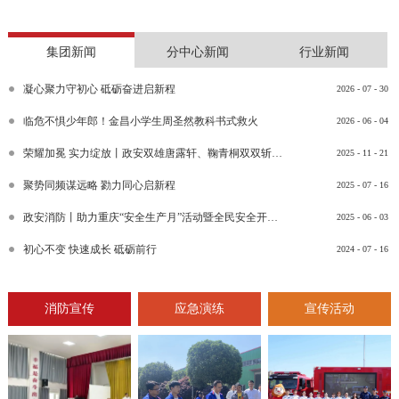
集团新闻
分中心新闻
行业新闻
凝心聚力守初心 砥砺奋进启新程
2026
-
07
-
30
临危不惧少年郎！金昌小学生周圣然教科书式救火
2026
-
06
-
04
荣耀加冕 实力绽放丨政安双雄唐露轩、鞠青桐双双斩获“渝消蓝盾讲师团金牌讲师”比武竞赛决赛大奖
2025
-
11
-
21
聚势同频谋远略 勠力同心启新程
2025
-
07
-
16
政安消防丨助力重庆“安全生产月”活动暨全民安全开放日活动
2025
-
06
-
03
初心不变 快速成长 砥砺前行
2024
-
07
-
16
消防宣传
应急演练
宣传活动