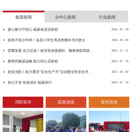
集团新闻
分中心新闻
行业新闻
凝心聚力守初心 砥砺奋进启新程
2026
-
07
-
30
临危不惧少年郎！金昌小学生周圣然教科书式救火
2026
-
06
-
04
荣耀加冕 实力绽放丨政安双雄唐露轩、鞠青桐双双斩获“渝消蓝盾讲师团金牌讲师”比武竞赛决赛大奖
2025
-
11
-
21
聚势同频谋远略 勠力同心启新程
2025
-
07
-
16
政安消防丨助力重庆“安全生产月”活动暨全民安全开放日活动
2025
-
06
-
03
初心不变 快速成长 砥砺前行
2024
-
07
-
16
消防宣传
应急演练
宣传活动