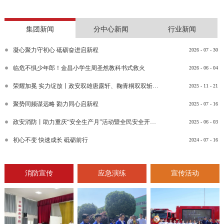
集团新闻
分中心新闻
行业新闻
凝心聚力守初心 砥砺奋进启新程
2026
-
07
-
30
临危不惧少年郎！金昌小学生周圣然教科书式救火
2026
-
06
-
04
荣耀加冕 实力绽放丨政安双雄唐露轩、鞠青桐双双斩获“渝消蓝盾讲师团金牌讲师”比武竞赛决赛大奖
2025
-
11
-
21
聚势同频谋远略 勠力同心启新程
2025
-
07
-
16
政安消防丨助力重庆“安全生产月”活动暨全民安全开放日活动
2025
-
06
-
03
初心不变 快速成长 砥砺前行
2024
-
07
-
16
消防宣传
应急演练
宣传活动