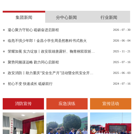
集团新闻
分中心新闻
行业新闻
凝心聚力守初心 砥砺奋进启新程
2026
-
07
-
30
临危不惧少年郎！金昌小学生周圣然教科书式救火
2026
-
06
-
04
荣耀加冕 实力绽放丨政安双雄唐露轩、鞠青桐双双斩获“渝消蓝盾讲师团金牌讲师”比武竞赛决赛大奖
2025
-
11
-
21
聚势同频谋远略 勠力同心启新程
2025
-
07
-
16
政安消防丨助力重庆“安全生产月”活动暨全民安全开放日活动
2025
-
06
-
03
初心不变 快速成长 砥砺前行
2024
-
07
-
16
消防宣传
应急演练
宣传活动