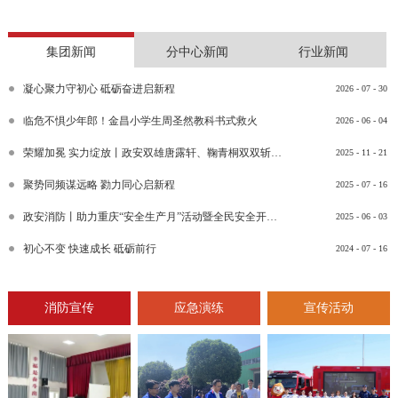
集团新闻
分中心新闻
行业新闻
凝心聚力守初心 砥砺奋进启新程
2026
-
07
-
30
临危不惧少年郎！金昌小学生周圣然教科书式救火
2026
-
06
-
04
荣耀加冕 实力绽放丨政安双雄唐露轩、鞠青桐双双斩获“渝消蓝盾讲师团金牌讲师”比武竞赛决赛大奖
2025
-
11
-
21
聚势同频谋远略 勠力同心启新程
2025
-
07
-
16
政安消防丨助力重庆“安全生产月”活动暨全民安全开放日活动
2025
-
06
-
03
初心不变 快速成长 砥砺前行
2024
-
07
-
16
消防宣传
应急演练
宣传活动