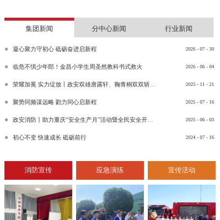
集团新闻
分中心新闻
行业新闻
凝心聚力守初心 砥砺奋进启新程
2026
-
07
-
30
临危不惧少年郎！金昌小学生周圣然教科书式救火
2026
-
06
-
04
荣耀加冕 实力绽放丨政安双雄唐露轩、鞠青桐双双斩获“渝消蓝盾讲师团金牌讲师”比武竞赛决赛大奖
2025
-
11
-
21
聚势同频谋远略 勠力同心启新程
2025
-
07
-
16
政安消防丨助力重庆“安全生产月”活动暨全民安全开放日活动
2025
-
06
-
03
初心不变 快速成长 砥砺前行
2024
-
07
-
16
消防宣传
应急演练
宣传活动