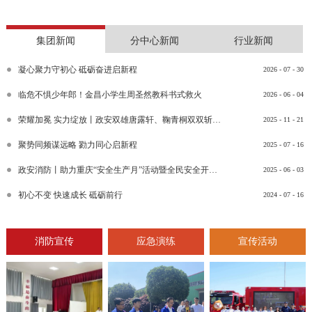
集团新闻
分中心新闻
行业新闻
凝心聚力守初心 砥砺奋进启新程
2026
-
07
-
30
临危不惧少年郎！金昌小学生周圣然教科书式救火
2026
-
06
-
04
荣耀加冕 实力绽放丨政安双雄唐露轩、鞠青桐双双斩获“渝消蓝盾讲师团金牌讲师”比武竞赛决赛大奖
2025
-
11
-
21
聚势同频谋远略 勠力同心启新程
2025
-
07
-
16
政安消防丨助力重庆“安全生产月”活动暨全民安全开放日活动
2025
-
06
-
03
初心不变 快速成长 砥砺前行
2024
-
07
-
16
消防宣传
应急演练
宣传活动