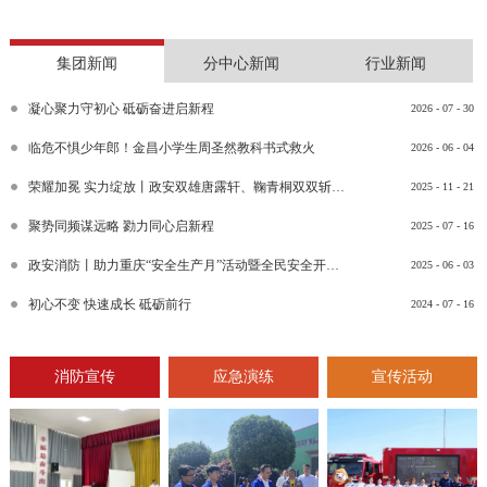
集团新闻
分中心新闻
行业新闻
凝心聚力守初心 砥砺奋进启新程
2026
-
07
-
30
临危不惧少年郎！金昌小学生周圣然教科书式救火
2026
-
06
-
04
荣耀加冕 实力绽放丨政安双雄唐露轩、鞠青桐双双斩获“渝消蓝盾讲师团金牌讲师”比武竞赛决赛大奖
2025
-
11
-
21
聚势同频谋远略 勠力同心启新程
2025
-
07
-
16
政安消防丨助力重庆“安全生产月”活动暨全民安全开放日活动
2025
-
06
-
03
初心不变 快速成长 砥砺前行
2024
-
07
-
16
消防宣传
应急演练
宣传活动