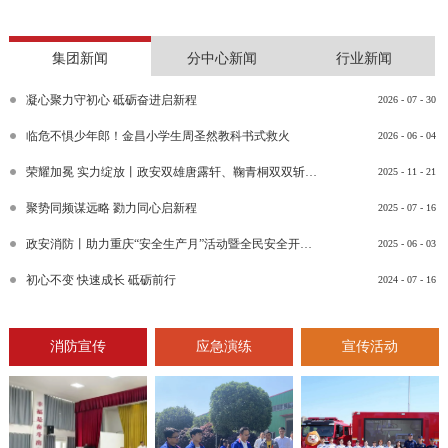
集团新闻
分中心新闻
行业新闻
凝心聚力守初心 砥砺奋进启新程
2026
-
07
-
30
临危不惧少年郎！金昌小学生周圣然教科书式救火
2026
-
06
-
04
荣耀加冕 实力绽放丨政安双雄唐露轩、鞠青桐双双斩获“渝消蓝盾讲师团金牌讲师”比武竞赛决赛大奖
2025
-
11
-
21
聚势同频谋远略 勠力同心启新程
2025
-
07
-
16
政安消防丨助力重庆“安全生产月”活动暨全民安全开放日活动
2025
-
06
-
03
初心不变 快速成长 砥砺前行
2024
-
07
-
16
消防宣传
应急演练
宣传活动