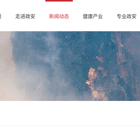
页
走进政安
新闻动态
健康产业
专业政安