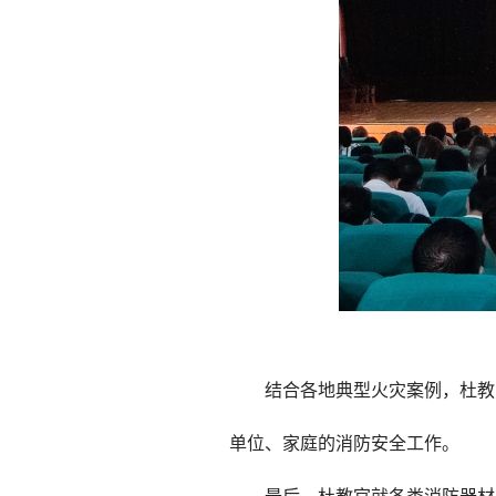
结合各地典型火灾案例，杜教
单位、家庭的消防安全工作。