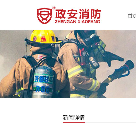
首
新闻详情