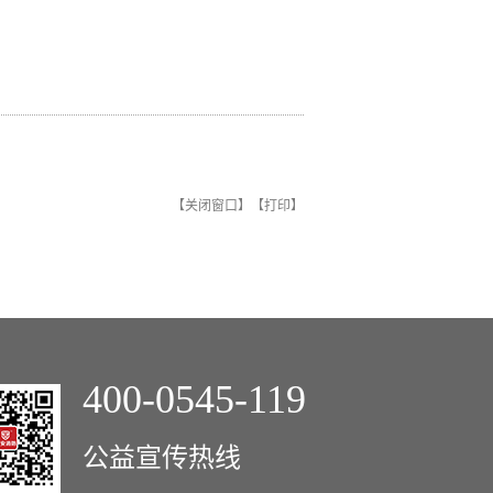
【
关闭窗口
】【
打印
】
400-0545-119
公益宣传热线