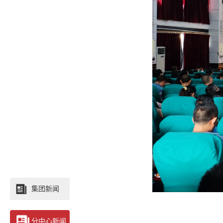
集团新闻
分中心新闻