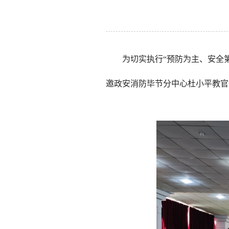
为切实执行“预防为主、安全第
邀政安消防毕节分中心杜小平教官