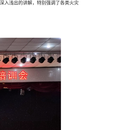
深入浅出的讲解，特别强调了各类火灾