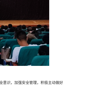
安全意识，加强安全管理，积极主动做好