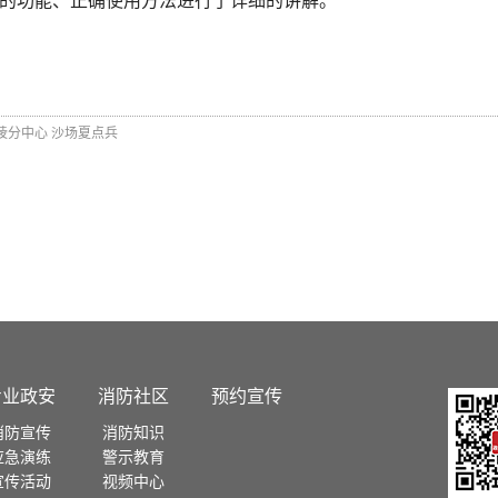
的功能、正确使用方法进行了详细的讲解。
陵分中心 沙场夏点兵
专业政安
消防社区
预约宣传
消防宣传
消防知识
应急演练
警示教育
宣传活动
视频中心