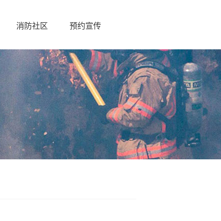
消防社区
预约宣传