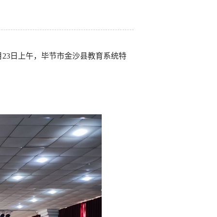
月23日上午，毕节市金沙县教育系统特