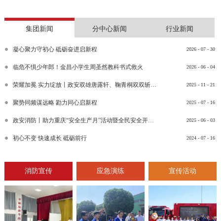
集团新闻
分中心新闻
行业新闻
凝心聚力守初心 砥砺奋进启新程
2026
-
07
-
30
临危不惧少年郎！金昌小学生周圣然教科书式救火
2026
-
06
-
04
荣耀加冕 实力绽放丨政安双雄唐露轩、鞠青桐双双斩获“渝消蓝盾讲师团金牌讲师”比武竞赛决赛大奖
2025
-
11
-
21
聚势同频谋远略 勠力同心启新程
2025
-
07
-
16
政安消防丨助力重庆“安全生产月”活动暨全民安全开放日活动
2025
-
06
-
03
初心不变 快速成长 砥砺前行
2024
-
07
-
16
消防宣传
应急演练
宣传活动