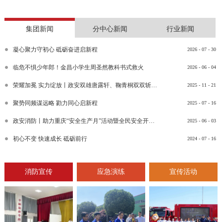
集团新闻
分中心新闻
行业新闻
凝心聚力守初心 砥砺奋进启新程
2026
-
07
-
30
临危不惧少年郎！金昌小学生周圣然教科书式救火
2026
-
06
-
04
荣耀加冕 实力绽放丨政安双雄唐露轩、鞠青桐双双斩获“渝消蓝盾讲师团金牌讲师”比武竞赛决赛大奖
2025
-
11
-
21
聚势同频谋远略 勠力同心启新程
2025
-
07
-
16
政安消防丨助力重庆“安全生产月”活动暨全民安全开放日活动
2025
-
06
-
03
初心不变 快速成长 砥砺前行
2024
-
07
-
16
消防宣传
应急演练
宣传活动