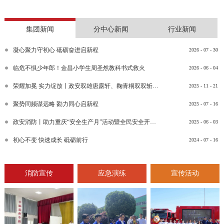
集团新闻
分中心新闻
行业新闻
凝心聚力守初心 砥砺奋进启新程
2026
-
07
-
30
临危不惧少年郎！金昌小学生周圣然教科书式救火
2026
-
06
-
04
荣耀加冕 实力绽放丨政安双雄唐露轩、鞠青桐双双斩获“渝消蓝盾讲师团金牌讲师”比武竞赛决赛大奖
2025
-
11
-
21
聚势同频谋远略 勠力同心启新程
2025
-
07
-
16
政安消防丨助力重庆“安全生产月”活动暨全民安全开放日活动
2025
-
06
-
03
初心不变 快速成长 砥砺前行
2024
-
07
-
16
消防宣传
应急演练
宣传活动