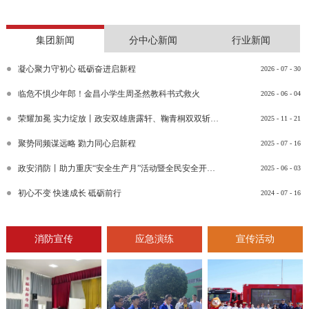
集团新闻
分中心新闻
行业新闻
凝心聚力守初心 砥砺奋进启新程
2026
-
07
-
30
临危不惧少年郎！金昌小学生周圣然教科书式救火
2026
-
06
-
04
荣耀加冕 实力绽放丨政安双雄唐露轩、鞠青桐双双斩获“渝消蓝盾讲师团金牌讲师”比武竞赛决赛大奖
2025
-
11
-
21
聚势同频谋远略 勠力同心启新程
2025
-
07
-
16
政安消防丨助力重庆“安全生产月”活动暨全民安全开放日活动
2025
-
06
-
03
初心不变 快速成长 砥砺前行
2024
-
07
-
16
消防宣传
应急演练
宣传活动