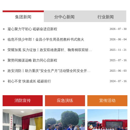
集团新闻
分中心新闻
行业新闻
凝心聚力守初心 砥砺奋进启新程
2026
-
07
-
30
临危不惧少年郎！金昌小学生周圣然教科书式救火
2026
-
06
-
04
荣耀加冕 实力绽放丨政安双雄唐露轩、鞠青桐双双斩获“渝消蓝盾讲师团金牌讲师”比武竞赛决赛大奖
2025
-
11
-
21
聚势同频谋远略 勠力同心启新程
2025
-
07
-
16
政安消防丨助力重庆“安全生产月”活动暨全民安全开放日活动
2025
-
06
-
03
初心不变 快速成长 砥砺前行
2024
-
07
-
16
消防宣传
应急演练
宣传活动