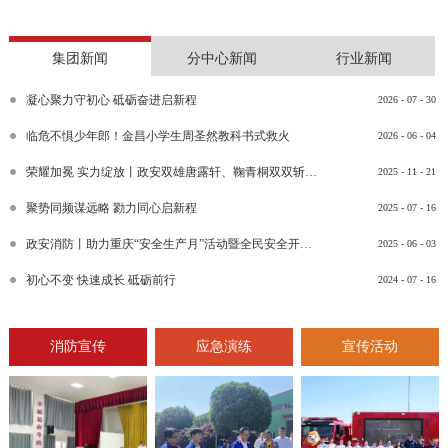
集团新闻
分中心新闻
行业新闻
凝心聚力守初心 砥砺奋进启新程
2026
-
07
-
30
临危不惧少年郎！金昌小学生周圣然教科书式救火
2026
-
06
-
04
荣耀加冕 实力绽放丨政安双雄唐露轩、鞠青桐双双斩获“渝消蓝盾讲师团金牌讲师”比武竞赛决赛大奖
2025
-
11
-
21
聚势同频谋远略 勠力同心启新程
2025
-
07
-
16
政安消防丨助力重庆“安全生产月”活动暨全民安全开放日活动
2025
-
06
-
03
初心不变 快速成长 砥砺前行
2024
-
07
-
16
消防宣传
应急演练
宣传活动