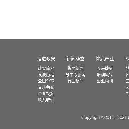
云南
广西
湖北
河南
陕西
走进政安
新闻动态
健康产业
河北
政安简介
集团新闻
五进健康
发展历程
分中心新闻
培训风采
山西
全国分布
行业新闻
企业内刊
资质荣誉
宁夏
企业视频
联系我们
甘肃
Copyright ©2018
青海