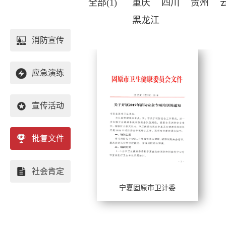
全部(1)
重庆
四川
贵州
黑龙江
消防宣传
应急演练
宣传活动
批复文件
重庆
社会肯定
四川
宁夏固原市卫计委
工作年限：
贵州
擅长风格：