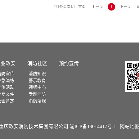
共
1
条
页次1/1
首页
上一页
1
下一页
专业政安
消防社区
预约宣传
消防宣传
消防知识
应急演练
警示教育
宣传活动
视频中心
批复文件
专题消防
社会肯定
消防法规
 - 2021 重庆政安消防技术集团有限公司
渝ICP备19014417号-1
网站地