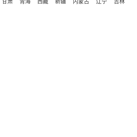
甘肃
青海
西藏
新疆
内蒙古
辽宁
吉林