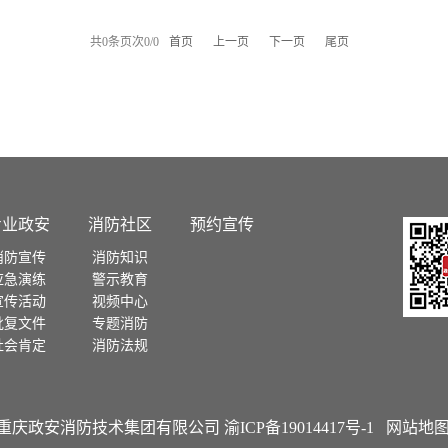
共
0
条
页次0/0
首页
上一页
下一页
尾页
专业政安
消防社区
预约宣传
消防宣传
消防知识
应急演练
警示教育
宣传活动
视频中心
批复文件
专题消防
社会肯定
消防法规
 - 2021 重庆政安消防技术集团有限公司
渝ICP备19014417号-1
网站地