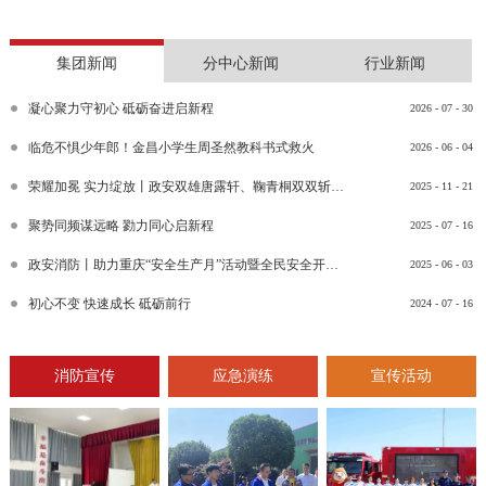
集团新闻
分中心新闻
行业新闻
凝心聚力守初心 砥砺奋进启新程
2026
-
07
-
30
临危不惧少年郎！金昌小学生周圣然教科书式救火
2026
-
06
-
04
荣耀加冕 实力绽放丨政安双雄唐露轩、鞠青桐双双斩获“渝消蓝盾讲师团金牌讲师”比武竞赛决赛大奖
2025
-
11
-
21
聚势同频谋远略 勠力同心启新程
2025
-
07
-
16
政安消防丨助力重庆“安全生产月”活动暨全民安全开放日活动
2025
-
06
-
03
初心不变 快速成长 砥砺前行
2024
-
07
-
16
消防宣传
应急演练
宣传活动