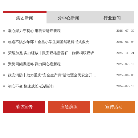
集团新闻
分中心新闻
行业新闻
凝心聚力守初心 砥砺奋进启新程
2026
-
07
-
30
临危不惧少年郎！金昌小学生周圣然教科书式救火
2026
-
06
-
04
荣耀加冕 实力绽放丨政安双雄唐露轩、鞠青桐双双斩获“渝消蓝盾讲师团金牌讲师”比武竞赛决赛大奖
2025
-
11
-
21
聚势同频谋远略 勠力同心启新程
2025
-
07
-
16
政安消防丨助力重庆“安全生产月”活动暨全民安全开放日活动
2025
-
06
-
03
初心不变 快速成长 砥砺前行
2024
-
07
-
16
消防宣传
应急演练
宣传活动