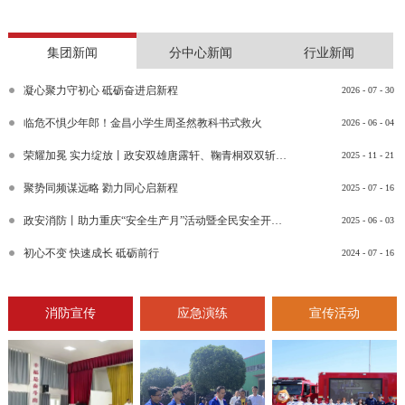
集团新闻
分中心新闻
行业新闻
凝心聚力守初心 砥砺奋进启新程
2026
-
07
-
30
临危不惧少年郎！金昌小学生周圣然教科书式救火
2026
-
06
-
04
荣耀加冕 实力绽放丨政安双雄唐露轩、鞠青桐双双斩获“渝消蓝盾讲师团金牌讲师”比武竞赛决赛大奖
2025
-
11
-
21
聚势同频谋远略 勠力同心启新程
2025
-
07
-
16
政安消防丨助力重庆“安全生产月”活动暨全民安全开放日活动
2025
-
06
-
03
初心不变 快速成长 砥砺前行
2024
-
07
-
16
消防宣传
应急演练
宣传活动