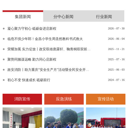
集团新闻
分中心新闻
行业新闻
凝心聚力守初心 砥砺奋进启新程
2026
-
07
-
30
临危不惧少年郎！金昌小学生周圣然教科书式救火
2026
-
06
-
04
荣耀加冕 实力绽放丨政安双雄唐露轩、鞠青桐双双斩获“渝消蓝盾讲师团金牌讲师”比武竞赛决赛大奖
2025
-
11
-
21
聚势同频谋远略 勠力同心启新程
2025
-
07
-
16
政安消防丨助力重庆“安全生产月”活动暨全民安全开放日活动
2025
-
06
-
03
初心不变 快速成长 砥砺前行
2024
-
07
-
16
消防宣传
应急演练
宣传活动