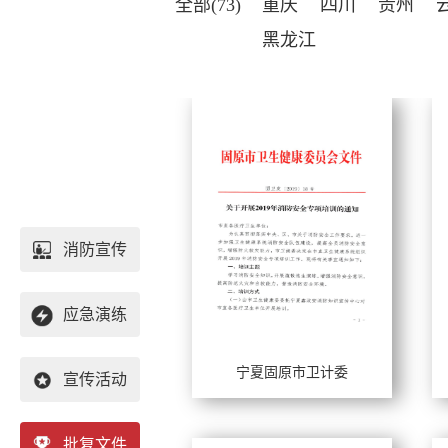
全部(73)
重庆
四川
贵州
黑龙江
消防宣传
应急演练
宁夏固原市卫计委
宣传活动
工作年限：
工
擅长风格：
擅
批复文件