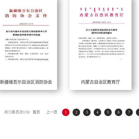
新疆维吾尔自治区消防协会
内蒙古自治区教育厅
作年限：
工作年限：
长风格：
擅长风格：
共
73
条
页次1/10
首页
上一页
1
2
3
4
5
6
7