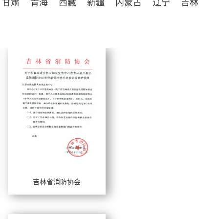
甘肃
青海
西藏
新疆
内蒙古
辽宁
吉林
吉林省消防协会
工作年限：
擅长风格：