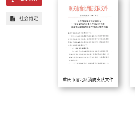
重庆
社会肯定
四川
贵州
云南
广西
重庆市渝北区消防支队文件
湖北
工作年限：
工
河南
擅长风格：
擅
陕西
河北
山西