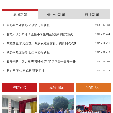
集团新闻
分中心新闻
行业新闻
凝心聚力守初心 砥砺奋进启新程
2026
-
07
-
30
临危不惧少年郎！金昌小学生周圣然教科书式救火
2026
-
06
-
04
荣耀加冕 实力绽放丨政安双雄唐露轩、鞠青桐双双斩获“渝消蓝盾讲师团金牌讲师”比武竞赛决赛大奖
2025
-
11
-
21
聚势同频谋远略 勠力同心启新程
2025
-
07
-
16
政安消防丨助力重庆“安全生产月”活动暨全民安全开放日活动
2025
-
06
-
03
初心不变 快速成长 砥砺前行
2024
-
07
-
16
消防宣传
应急演练
宣传活动