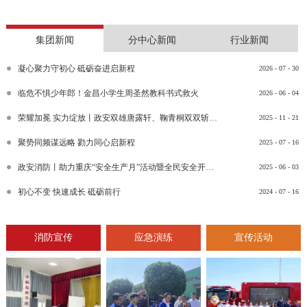
集团新闻
分中心新闻
行业新闻
凝心聚力守初心 砥砺奋进启新程
2026
-
07
-
30
临危不惧少年郎！金昌小学生周圣然教科书式救火
2026
-
06
-
04
荣耀加冕 实力绽放丨政安双雄唐露轩、鞠青桐双双斩获“渝消蓝盾讲师团金牌讲师”比武竞赛决赛大奖
2025
-
11
-
21
聚势同频谋远略 勠力同心启新程
2025
-
07
-
16
政安消防丨助力重庆“安全生产月”活动暨全民安全开放日活动
2025
-
06
-
03
初心不变 快速成长 砥砺前行
2024
-
07
-
16
消防宣传
应急演练
宣传活动