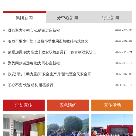
集团新闻
分中心新闻
行业新闻
凝心聚力守初心 砥砺奋进启新程
2026
-
07
-
30
临危不惧少年郎！金昌小学生周圣然教科书式救火
2026
-
06
-
04
荣耀加冕 实力绽放丨政安双雄唐露轩、鞠青桐双双斩获“渝消蓝盾讲师团金牌讲师”比武竞赛决赛大奖
2025
-
11
-
21
聚势同频谋远略 勠力同心启新程
2025
-
07
-
16
政安消防丨助力重庆“安全生产月”活动暨全民安全开放日活动
2025
-
06
-
03
初心不变 快速成长 砥砺前行
2024
-
07
-
16
消防宣传
应急演练
宣传活动