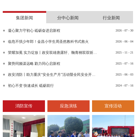
集团新闻
分中心新闻
行业新闻
凝心聚力守初心 砥砺奋进启新程
2026
-
07
-
30
临危不惧少年郎！金昌小学生周圣然教科书式救火
2026
-
06
-
04
荣耀加冕 实力绽放丨政安双雄唐露轩、鞠青桐双双斩获“渝消蓝盾讲师团金牌讲师”比武竞赛决赛大奖
2025
-
11
-
21
聚势同频谋远略 勠力同心启新程
2025
-
07
-
16
政安消防丨助力重庆“安全生产月”活动暨全民安全开放日活动
2025
-
06
-
03
初心不变 快速成长 砥砺前行
2024
-
07
-
16
消防宣传
应急演练
宣传活动