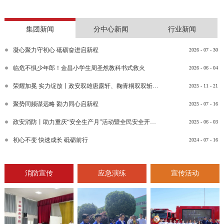
集团新闻
分中心新闻
行业新闻
凝心聚力守初心 砥砺奋进启新程
2026
-
07
-
30
临危不惧少年郎！金昌小学生周圣然教科书式救火
2026
-
06
-
04
荣耀加冕 实力绽放丨政安双雄唐露轩、鞠青桐双双斩获“渝消蓝盾讲师团金牌讲师”比武竞赛决赛大奖
2025
-
11
-
21
聚势同频谋远略 勠力同心启新程
2025
-
07
-
16
政安消防丨助力重庆“安全生产月”活动暨全民安全开放日活动
2025
-
06
-
03
初心不变 快速成长 砥砺前行
2024
-
07
-
16
消防宣传
应急演练
宣传活动