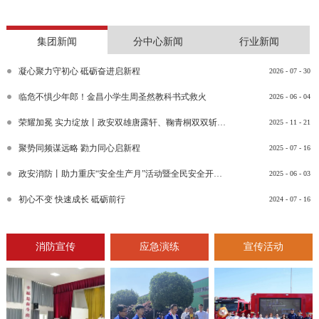
集团新闻
分中心新闻
行业新闻
凝心聚力守初心 砥砺奋进启新程
2026
-
07
-
30
临危不惧少年郎！金昌小学生周圣然教科书式救火
2026
-
06
-
04
荣耀加冕 实力绽放丨政安双雄唐露轩、鞠青桐双双斩获“渝消蓝盾讲师团金牌讲师”比武竞赛决赛大奖
2025
-
11
-
21
聚势同频谋远略 勠力同心启新程
2025
-
07
-
16
政安消防丨助力重庆“安全生产月”活动暨全民安全开放日活动
2025
-
06
-
03
初心不变 快速成长 砥砺前行
2024
-
07
-
16
消防宣传
应急演练
宣传活动