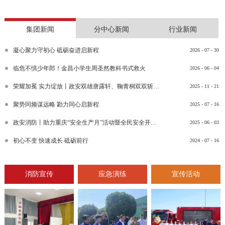
集团新闻
分中心新闻
行业新闻
凝心聚力守初心 砥砺奋进启新程
2026
-
07
-
30
临危不惧少年郎！金昌小学生周圣然教科书式救火
2026
-
06
-
04
荣耀加冕 实力绽放丨政安双雄唐露轩、鞠青桐双双斩获“渝消蓝盾讲师团金牌讲师”比武竞赛决赛大奖
2025
-
11
-
21
聚势同频谋远略 勠力同心启新程
2025
-
07
-
16
政安消防丨助力重庆“安全生产月”活动暨全民安全开放日活动
2025
-
06
-
03
初心不变 快速成长 砥砺前行
2024
-
07
-
16
消防宣传
应急演练
宣传活动