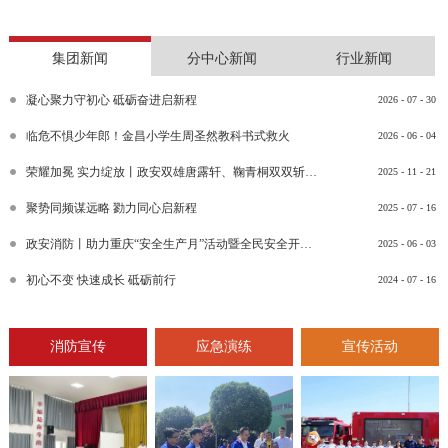
集团新闻
分中心新闻
行业新闻
凝心聚力守初心 砥砺奋进启新程
2026
-
07
-
30
临危不惧少年郎！金昌小学生周圣然教科书式救火
2026
-
06
-
04
荣耀加冕 实力绽放丨政安双雄唐露轩、鞠青桐双双斩获“渝消蓝盾讲师团金牌讲师”比武竞赛决赛大奖
2025
-
11
-
21
聚势同频谋远略 勠力同心启新程
2025
-
07
-
16
政安消防丨助力重庆“安全生产月”活动暨全民安全开放日活动
2025
-
06
-
03
初心不变 快速成长 砥砺前行
2024
-
07
-
16
消防宣传
应急演练
宣传活动