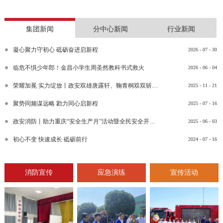
集团新闻
分中心新闻
行业新闻
凝心聚力守初心 砥砺奋进启新程
2026
-
07
-
30
临危不惧少年郎！金昌小学生周圣然教科书式救火
2026
-
06
-
04
荣耀加冕 实力绽放丨政安双雄唐露轩、鞠青桐双双斩获“渝消蓝盾讲师团金牌讲师”比武竞赛决赛大奖
2025
-
11
-
21
聚势同频谋远略 勠力同心启新程
2025
-
07
-
16
政安消防丨助力重庆“安全生产月”活动暨全民安全开放日活动
2025
-
06
-
03
初心不变 快速成长 砥砺前行
2024
-
07
-
16
消防宣传
应急演练
宣传活动