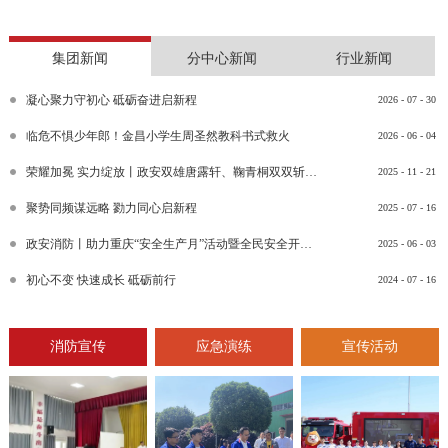
集团新闻
分中心新闻
行业新闻
凝心聚力守初心 砥砺奋进启新程
2026
-
07
-
30
临危不惧少年郎！金昌小学生周圣然教科书式救火
2026
-
06
-
04
荣耀加冕 实力绽放丨政安双雄唐露轩、鞠青桐双双斩获“渝消蓝盾讲师团金牌讲师”比武竞赛决赛大奖
2025
-
11
-
21
聚势同频谋远略 勠力同心启新程
2025
-
07
-
16
政安消防丨助力重庆“安全生产月”活动暨全民安全开放日活动
2025
-
06
-
03
初心不变 快速成长 砥砺前行
2024
-
07
-
16
消防宣传
应急演练
宣传活动