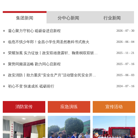
集团新闻
分中心新闻
行业新闻
凝心聚力守初心 砥砺奋进启新程
2026
-
07
-
30
临危不惧少年郎！金昌小学生周圣然教科书式救火
2026
-
06
-
04
荣耀加冕 实力绽放丨政安双雄唐露轩、鞠青桐双双斩获“渝消蓝盾讲师团金牌讲师”比武竞赛决赛大奖
2025
-
11
-
21
聚势同频谋远略 勠力同心启新程
2025
-
07
-
16
政安消防丨助力重庆“安全生产月”活动暨全民安全开放日活动
2025
-
06
-
03
初心不变 快速成长 砥砺前行
2024
-
07
-
16
消防宣传
应急演练
宣传活动