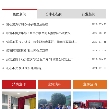
集团新闻
分中心新闻
行业新闻
凝心聚力守初心 砥砺奋进启新程
2026
-
07
-
30
临危不惧少年郎！金昌小学生周圣然教科书式救火
2026
-
06
-
04
荣耀加冕 实力绽放丨政安双雄唐露轩、鞠青桐双双斩获“渝消蓝盾讲师团金牌讲师”比武竞赛决赛大奖
2025
-
11
-
21
聚势同频谋远略 勠力同心启新程
2025
-
07
-
16
政安消防丨助力重庆“安全生产月”活动暨全民安全开放日活动
2025
-
06
-
03
初心不变 快速成长 砥砺前行
2024
-
07
-
16
消防宣传
应急演练
宣传活动