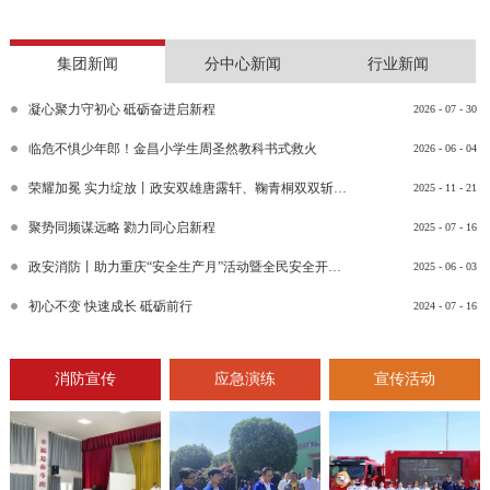
集团新闻
分中心新闻
行业新闻
凝心聚力守初心 砥砺奋进启新程
2026
-
07
-
30
临危不惧少年郎！金昌小学生周圣然教科书式救火
2026
-
06
-
04
荣耀加冕 实力绽放丨政安双雄唐露轩、鞠青桐双双斩获“渝消蓝盾讲师团金牌讲师”比武竞赛决赛大奖
2025
-
11
-
21
聚势同频谋远略 勠力同心启新程
2025
-
07
-
16
政安消防丨助力重庆“安全生产月”活动暨全民安全开放日活动
2025
-
06
-
03
初心不变 快速成长 砥砺前行
2024
-
07
-
16
消防宣传
应急演练
宣传活动