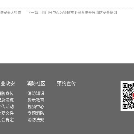
防安全大检查
下一篇：
荆门分中心为钟祥市卫健系统开展消防安全培训
专业政安
消防社区
预约宣传
消防宣传
消防知识
应急演练
警示教育
宣传活动
视频中心
批复文件
专题消防
社会肯定
消防法规