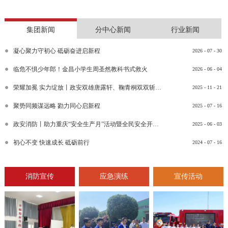
集团新闻
分中心新闻
行业新闻
凝心聚力守初心 砥砺奋进启新程
2026
-
07
-
30
临危不惧少年郎！金昌小学生周圣然教科书式救火
2026
-
06
-
04
荣耀加冕 实力绽放丨政安双雄唐露轩、鞠青桐双双斩获“渝消蓝盾讲师团金牌讲师”比武竞赛决赛大奖
2025
-
11
-
21
聚势同频谋远略 勠力同心启新程
2025
-
07
-
16
政安消防丨助力重庆“安全生产月”活动暨全民安全开放日活动
2025
-
06
-
03
初心不变 快速成长 砥砺前行
2024
-
07
-
16
消防宣传
应急演练
宣传活动