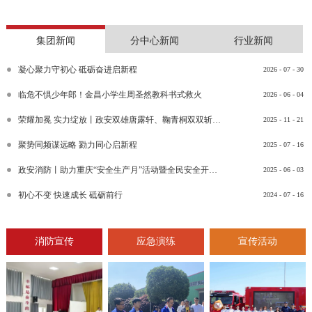
集团新闻
分中心新闻
行业新闻
凝心聚力守初心 砥砺奋进启新程
2026
-
07
-
30
临危不惧少年郎！金昌小学生周圣然教科书式救火
2026
-
06
-
04
荣耀加冕 实力绽放丨政安双雄唐露轩、鞠青桐双双斩获“渝消蓝盾讲师团金牌讲师”比武竞赛决赛大奖
2025
-
11
-
21
聚势同频谋远略 勠力同心启新程
2025
-
07
-
16
政安消防丨助力重庆“安全生产月”活动暨全民安全开放日活动
2025
-
06
-
03
初心不变 快速成长 砥砺前行
2024
-
07
-
16
消防宣传
应急演练
宣传活动