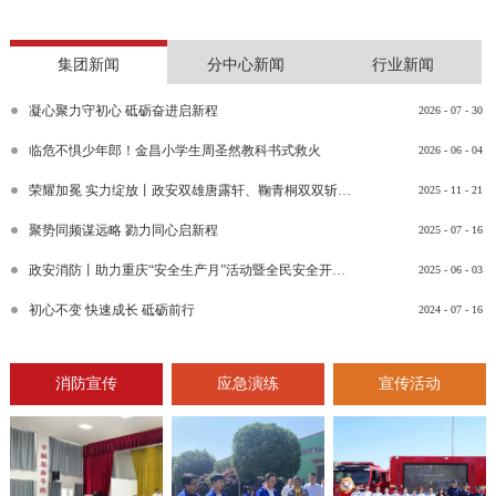
集团新闻
分中心新闻
行业新闻
凝心聚力守初心 砥砺奋进启新程
2026
-
07
-
30
临危不惧少年郎！金昌小学生周圣然教科书式救火
2026
-
06
-
04
荣耀加冕 实力绽放丨政安双雄唐露轩、鞠青桐双双斩获“渝消蓝盾讲师团金牌讲师”比武竞赛决赛大奖
2025
-
11
-
21
聚势同频谋远略 勠力同心启新程
2025
-
07
-
16
政安消防丨助力重庆“安全生产月”活动暨全民安全开放日活动
2025
-
06
-
03
初心不变 快速成长 砥砺前行
2024
-
07
-
16
消防宣传
应急演练
宣传活动