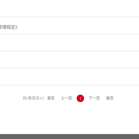
管理规定》
共
5
条
页次1/1
首页
上一页
1
下一页
尾页