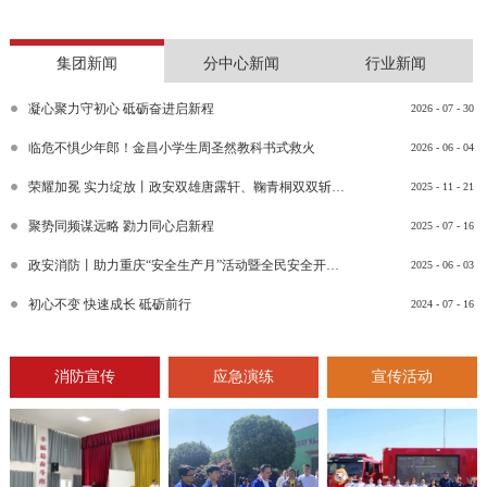
集团新闻
分中心新闻
行业新闻
凝心聚力守初心 砥砺奋进启新程
2026
-
07
-
30
临危不惧少年郎！金昌小学生周圣然教科书式救火
2026
-
06
-
04
荣耀加冕 实力绽放丨政安双雄唐露轩、鞠青桐双双斩获“渝消蓝盾讲师团金牌讲师”比武竞赛决赛大奖
2025
-
11
-
21
聚势同频谋远略 勠力同心启新程
2025
-
07
-
16
政安消防丨助力重庆“安全生产月”活动暨全民安全开放日活动
2025
-
06
-
03
初心不变 快速成长 砥砺前行
2024
-
07
-
16
消防宣传
应急演练
宣传活动