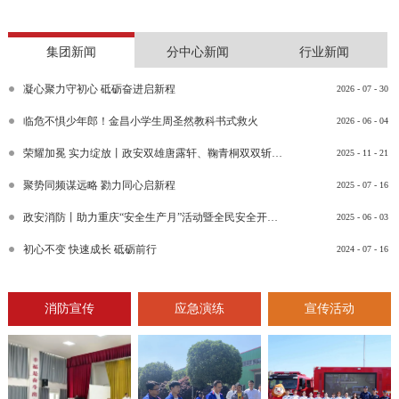
集团新闻
分中心新闻
行业新闻
凝心聚力守初心 砥砺奋进启新程
2026
-
07
-
30
临危不惧少年郎！金昌小学生周圣然教科书式救火
2026
-
06
-
04
荣耀加冕 实力绽放丨政安双雄唐露轩、鞠青桐双双斩获“渝消蓝盾讲师团金牌讲师”比武竞赛决赛大奖
2025
-
11
-
21
聚势同频谋远略 勠力同心启新程
2025
-
07
-
16
政安消防丨助力重庆“安全生产月”活动暨全民安全开放日活动
2025
-
06
-
03
初心不变 快速成长 砥砺前行
2024
-
07
-
16
消防宣传
应急演练
宣传活动