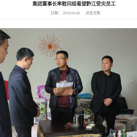
集团董事长率慰问组看望黔江受灾员工
日期：
2018-04-06
浏览次数: