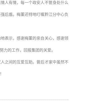
无情人有情，每一个政安人不管身处什么
坚强后盾。梅董还特地叮嘱黔江分中心负
动地表示，感谢梅董的亲自关心，感谢领
努力的工作，回报集团的关爱。
家人之间的互爱互助。曾后才家中虽然不
盾！