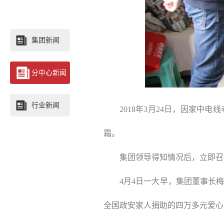
集团新闻
分中心新闻
行业新闻
2018年3月24日，因家
霜。
集团领导得知情况后，立即召
4月4日一大早，集团董事长
全国政安家人捐助的四万多元爱心